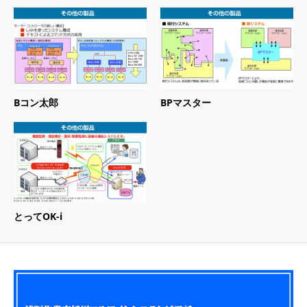
Bコン太郎
BPマスター
とってOK-i