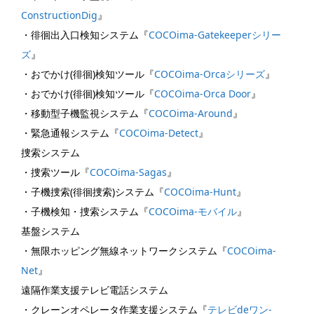
ConstructionDig
』
・徘徊出入口検知システム『
COCOima-Gatekeeperシリー
ズ
』
・おでかけ(徘徊)検知ツール『
COCOima-Orcaシリーズ
』
・おでかけ(徘徊)検知ツール『
COCOima-Orca Door
』
・移動型子機監視システム『
COCOima-Around
』
・緊急通報システム『
COCOima-Detect
』
捜索システム
・捜索ツール『
COCOima-Sagas
』
・子機捜索(徘徊捜索)システム『
COCOima-Hunt
』
・子機検知・捜索システム『
COCOima-モバイル
』
基盤システム
・無限ホッピング無線ネットワークシステム『
COCOima-
Net
』
遠隔作業支援テレビ電話システム
・クレーンオペレータ作業支援システム『
テレビdeワン-